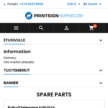


Puhelin:
+370 65979858
EUR €
Suomi
0



shopping_cart
ETUSIVULLE
Information
Delivery
Ota meihin yhteyttä
TUOTEMERKIT
BANNER
SPARE PARTS
Pahoittelemme häiriötä.