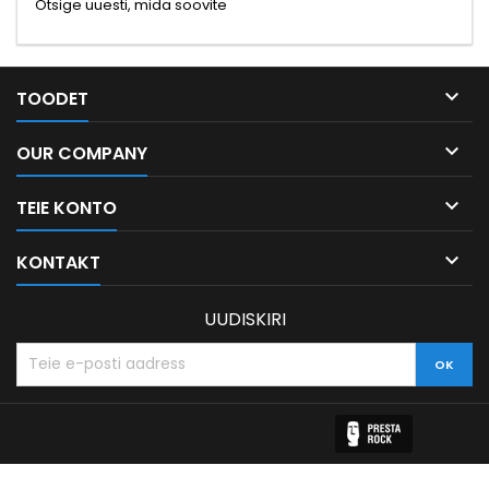
Otsige uuesti, mida soovite

TOODET

OUR COMPANY

TEIE KONTO

KONTAKT
UUDISKIRI