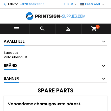


Telefon:
+370 65979858
EUR €
Eesti keel
0



shopping_cart
AVALEHELE
Saadetis
Võta ühendust
BRÄND
BANNER
SPARE PARTS
Vabandame ebamugavuste pärast.